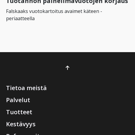
Tuotannon paineilmavuotojen korjaus
Falskaaks vuotokartoitus avaimet käteen -
periaatteella
Tietoa meistä
Palvelut
Tuotteet
Kestävyys