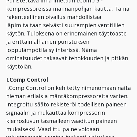
Puristettava ilma imetään i.Comp 3 -
kompressoreissa männänpohjan kautta. Tämä
rakenteellinen oivallus mahdollistaa
läpimitaltaan selvästi suurempien venttiilien
käytön. Tuloksena on erinomainen täyttöaste
ja erittäin alhainen puristuksen
loppulämpötila sylinterissä. Nämä
ominaisuudet takaavat tehokkuuden ja pitkän
käyttöiän.
I.Comp Control
I.Comp Control on kehitetty nimenomaan näitä
hieman erilaisia mäntäkompressoreita varten.
Integroitu säätö rekisteröi todellisen paineen
signaalin ja mukauttaa kompressorin
kierrosluvun täsmälleen vaaditun paineen
mukaiseksi. Vaadittu paine voidaan