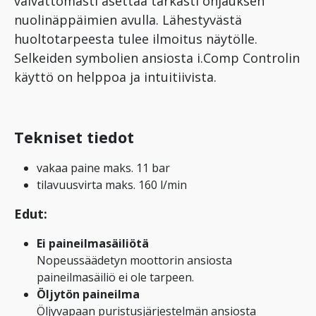
vaivattomasti asettaa tarkasti ohjauksen
nuolinäppäimien avulla. Lähestyvästä
huoltotarpeesta tulee ilmoitus näytölle.
Selkeiden symbolien ansiosta i.Comp Controlin
käyttö on helppoa ja intuitiivista.
Tekniset tiedot
vakaa paine maks. 11 bar
tilavuusvirta maks. 160 l/min
Edut:
Ei paineilmasäiliötä
Nopeussäädetyn moottorin ansiosta
paineilmasäiliö ei ole tarpeen.
Öljytön paineilma
Öljyvapaan puristusjärjestelmän ansiosta