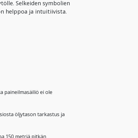
tölle. Selkeiden symbolien
 helppoa ja intuitiivista.
paineilmasäiliö ei ole
iosta öljytason tarkastus ja
pa 150 metriä pitkän