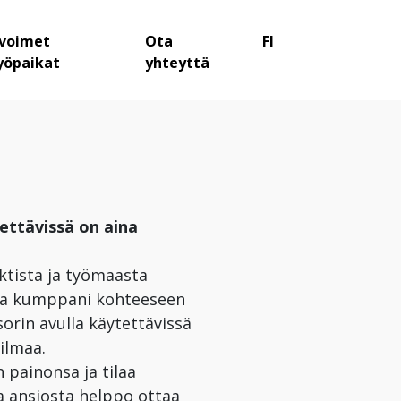
voimet
Ota
FI
yöpaikat
yhteyttä
ettävissä on aina
ktista ja työmaasta
ava kumppani kohteeseen
rin avulla käytettävissä
ilmaa.
 painonsa ja tilaa
 ansiosta helppo ottaa