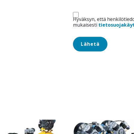
Hyväksyn, että henkilötie
mukaisesti
tietosuojakäy
Lähetä