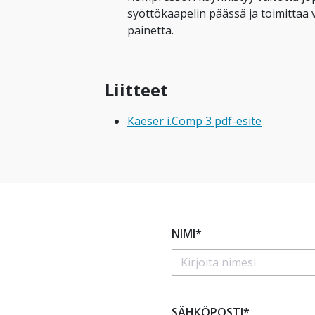
syöttökaapelin päässä ja toimittaa
painetta.
Liitteet
Kaeser i.Comp 3 pdf-esite
NIMI*
SÄHKÖPOSTI*