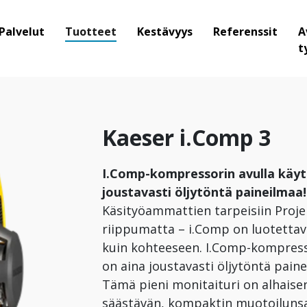
Palvelut
Tuotteet
Kestävyys
Referenssit
A
t
Kaeser i.Comp 3
I.Comp-kompressorin avulla käyt
joustavasti öljytöntä paineilmaa!
Käsityöammattien tarpeisiin Proje
riippumatta – i.Comp on luotett
kuin kohteeseen. I.Comp-kompresso
on aina joustavasti öljytöntä paine
Tämä pieni monitaituri on alhaisen
säästävän, kompaktin muotoilunsa