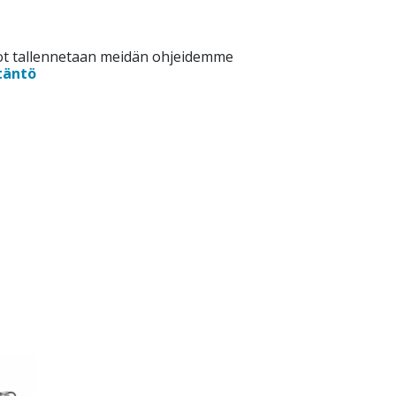
dot tallennetaan meidän ohjeidemme
täntö