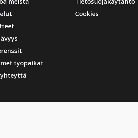
toa meistä
Tietosuojakäytäntö
elut
Cookies
tteet
tävyys
renssit
imet työpaikat
 yhteyttä