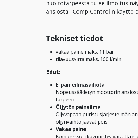
huoltotarpeesta tulee ilmoitus näy
ansiosta i.Comp Controlin käyttö on
Tekniset tiedot
vakaa paine maks. 11 bar
tilavuusvirta maks. 160 l/min
Edut:
Ei paineilmasäiliötä
Nopeussäädetyn moottorin ansiosta 
tarpeen.
Öljytön paineilma
Öljyvapaan puristusjärjestelmän ans
öljynvaihto jäävät pois.
Vakaa paine
Kompressori käynnistyy vaivatta jo