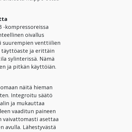
tta
 3 -kompressoreissa
eellinen oivallus
i suurempien venttiilien
täyttöaste ja erittäin
la sylinterissä. Nämä
n ja pitkän käyttöiän.
enomaan näitä hieman
ten. Integroitu säätö
aalin ja mukauttaa
leen vaaditun paineen
n vaivattomasti asettaa
n avulla. Lähestyvästä