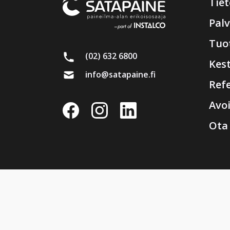
Tie
Palv
Tuo
(02) 632 6800
Kes
info@satapaine.fi
Refe
Avo
Ota