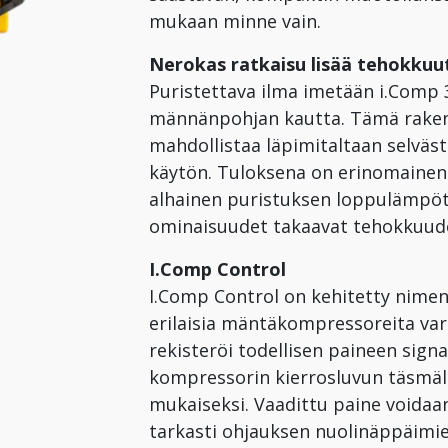
mukaan minne vain.
Nerokas ratkaisu lisää tehokkuu
Puristettava ilma imetään i.Comp
männänpohjan kautta. Tämä rakent
mahdollistaa läpimitaltaan selväst
käytön. Tuloksena on erinomainen 
alhainen puristuksen loppulämpöti
ominaisuudet takaavat tehokkuude
I.Comp Control
I.Comp Control on kehitetty nim
erilaisia mäntäkompressoreita var
rekisteröi todellisen paineen sign
kompressorin kierrosluvun täsmäl
mukaiseksi. Vaadittu paine voidaa
tarkasti ohjauksen nuolinäppäimie