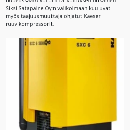
nopeussäätö voi olla tarkoituksenmukainen.
Siksi Satapaine Oy:n valikoimaan kuuluvat
myös taajuusmuuttaja ohjatut Kaeser
ruuvikompressorit.